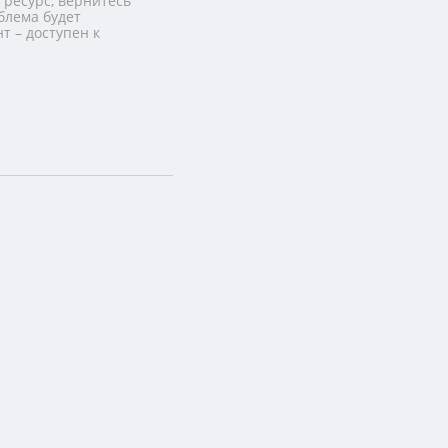
 ресурс, вернитесь
блема будет
т – доступен к