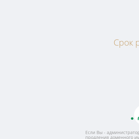
Срок р
Если Вы - администратор
продления доменного и