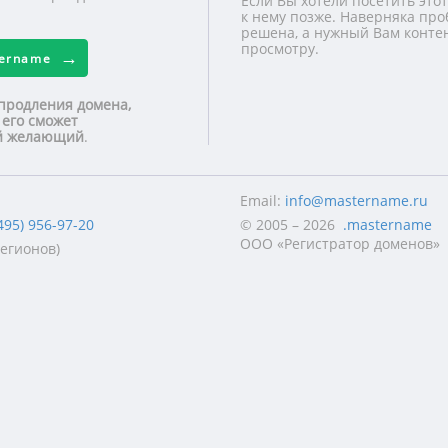
Если Вы хотели посетить этот
к нему позже. Наверняка про
решена, а нужный Вам контен
просмотру.
tername
продления домена,
 его сможет
ой желающий
.
Email:
info@mastername.ru
495) 956-97-20
© 2005 – 2026
.mastername
ООО «Регистратор доменов»
регионов)