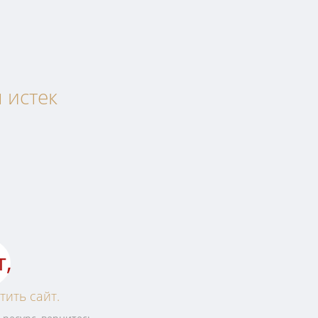
u истек
т,
тить сайт.