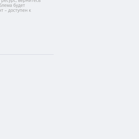
 ресурс, вернитесь
блема будет
т – доступен к