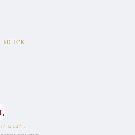
u истек
т,
тить сайт.