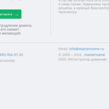
Если Вы хотели посетить этот
к нему позже. Наверняка про
решена, а нужный Вам контен
просмотру.
tername
продления домена,
 его сможет
ой желающий
.
Email:
info@mastername.ru
495) 956-97-20
© 2005 – 2026
.mastername
ООО «Регистратор доменов»
регионов)